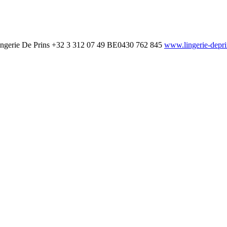
ngerie De Prins
+32 3 312 07 49
BE0430 762 845
www.lingerie-depr