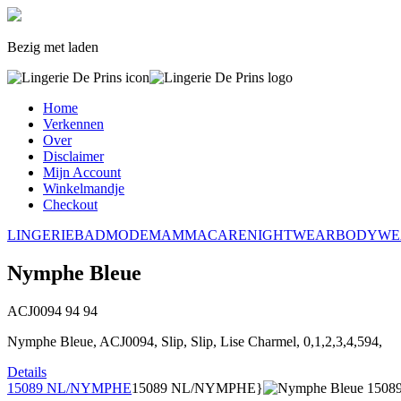
Bezig met laden
Home
Verkennen
Over
Disclaimer
Mijn Account
Winkelmandje
Checkout
LINGERIE
BADMODE
MAMMACARE
NIGHTWEAR
BODYWE
Nymphe Bleue
ACJ0094
94
94
Nymphe Bleue, ACJ0094, Slip, Slip, Lise Charmel, 0,1,2,3,4,594,
Details
15089 NL/NYMPHE
15089 NL/NYMPHE}